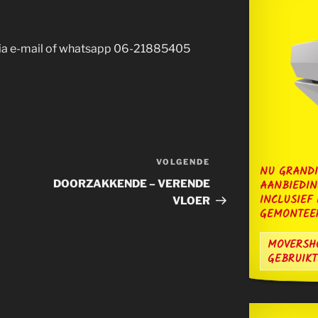
n via e-mail of whatsapp 06-21885405
VOLGENDE
Volgend
NU GRANDI
bericht
AANBIEDI
DOORZAKKENDE – VERENDE
INCLUSIEF
VLOER
GEMONTEER
MOVERSH
GEBRUIKT