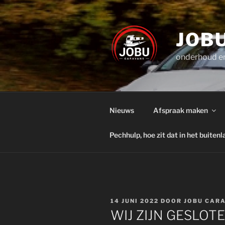
Ga
naar
de
JOB
inhoud
onderhoud en
Nieuws
Afspraak maken
Pechhulp, hoe zit dat in het buitenl
GEPLAATST
14 JUNI 2022
DOOR
JOBU CAR
OP
WIJ ZIJN GESLOTE