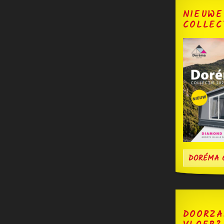
NIEUWE
COLLEC
DORÉMA C
DOORZA