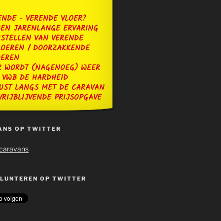
NDE - VERENDE VLOER?
BEN JARENLANGE ERVARING
RSTELLEN VAN VERENDE
OEREN / DOORZAKKENDE
OEREN
R WORDT (NAGENOEG) WEER
 VWB DE HARDHEID
UST LANGS MET DE CARAVAN
VRIJBLIJVENDE PRIJSOPGAVE
ANS OP TWITTER
ucaravans
LUNTEREN OP TWITTER