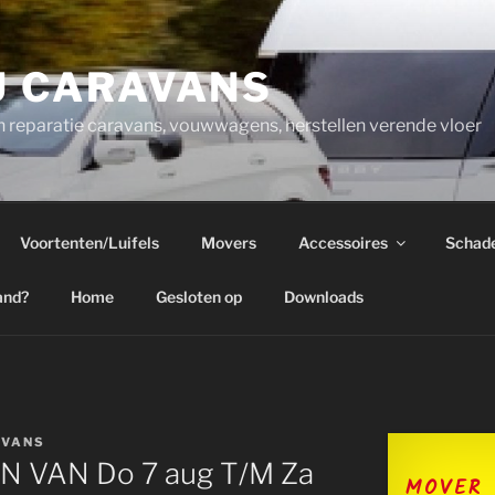
U CARAVANS
 reparatie caravans, vouwwagens, herstellen verende vloer
Voortenten/Luifels
Movers
Accessoires
Schad
and?
Home
Gesloten op
Downloads
AVANS
N VAN Do 7 aug T/M Za
MOVER 