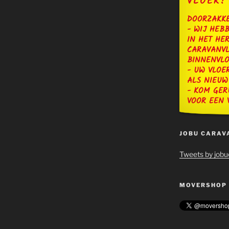
VLOER?
DOORZAKKE
- WIJ HEB
IN HET HE
CARAVANVL
BINNENVL
- UW VLOE
ALS NIEUW
- KOM GER
VOOR EEN 
JOBU CARAV
Tweets by job
MOVERSHOP 