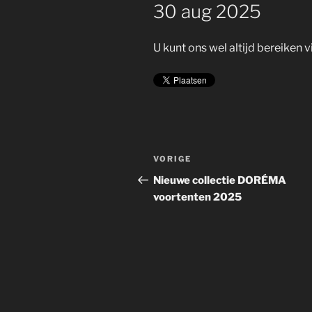
30 aug 2025
U kunt ons wel altijd bereike
Bericht
Vorig
VORIGE
navigatie
bericht
Nieuwe collectie DORÉMA
voortenten 2025