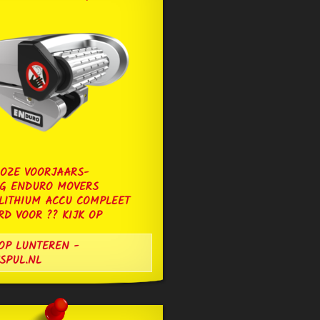
OZE VOORJAARS-
NG ENDURO MOVERS
 LITHIUM ACCU COMPLEET
D VOOR ?? KIJK OP
OP LUNTEREN -
SPUL.NL